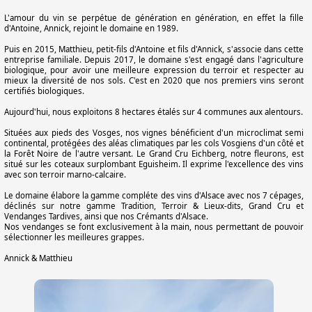
L'amour du vin se perpétue de génération en génération, en effet la fille
d'Antoine, Annick, rejoint le domaine en 1989.
Puis en 2015, Matthieu, petit-fils d'Antoine et fils d'Annick, s'associe dans cette
entreprise familiale. Depuis 2017, le domaine s'est engagé dans l'agriculture
biologique, pour avoir une meilleure expression du terroir et respecter au
mieux la diversité de nos sols. C'est en 2020 que nos premiers vins seront
certifiés biologiques.
Aujourd'hui, nous exploitons 8 hectares étalés sur 4 communes aux alentours.
Situées aux pieds des Vosges, nos vignes bénéficient d'un microclimat semi
continental, protégées des aléas climatiques par les cols Vosgiens d'un côté et
la Forêt Noire de l'autre versant. Le Grand Cru Eichberg, notre fleurons, est
situé sur les coteaux surplombant Eguisheim. Il exprime l'excellence des vins
avec son terroir marno-calcaire.
Le domaine élabore la gamme compléte des vins d'Alsace avec nos 7 cépages,
déclinés sur notre gamme Tradition, Terroir & Lieux-dits, Grand Cru et
Vendanges Tardives, ainsi que nos Crémants d'Alsace.
Nos vendanges se font exclusivement à la main, nous permettant de pouvoir
sélectionner les meilleures grappes.
Annick & Matthieu